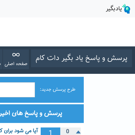
پرسش و پاسخ یاد بگیر دات کام
صفحه اصلی
س
طرح پرسش جدید:
پرسش و پاسخ های اخیر
آیا می شود برای کانون د 60، لنز انالوگ 58 م م
1
0