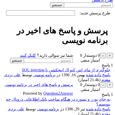
طرح پرسش جدید:
پرسش و پاسخ های اخیر در
برنامه نویسی
0
دوستدار
0
شما نیز سوالی دارید؟
کلیک کنید
امتیاز منفی
1
پاسخ
جلوگیری از مای اس کیو ال اینجکشن یا SQL injection
پاسخ داده شده
بهمن 16, 1396
در
برنامه نویسی
توسط
علی یزدی
مقدم
(
21.4k
امتیاز)
0
دوستدار
0
پرسش و پاسخ های اخیر در برنامه نویسی
امتیاز منفی
Powered by
Question2Answer
1
پاسخ
به جای یوزر و پسورد در هنگام ساخت بانک اطلاعاتی دروپال چه
بنویسم؟
پاسخ داده شده
تیر 29, 1396
در
برنامه نویسی
توسط
علی یزدی
مقدم
(
21.4k
امتیاز)