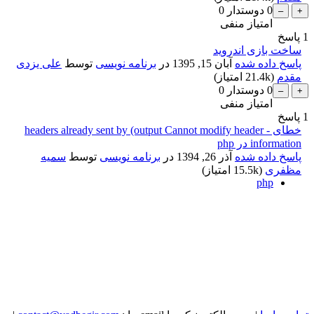
0
دوستدار
0
امتیاز منفی
1
پاسخ
ساخت بازی اندروید
پاسخ داده شده
آبان 15, 1395
در
برنامه نویسی
توسط
علی یزدی
مقدم
(
21.4k
امتیاز)
0
دوستدار
0
امتیاز منفی
1
پاسخ
خطای - headers already sent by (output Cannot modify header
information در php
پاسخ داده شده
آذر 26, 1394
در
برنامه نویسی
توسط
سمیه
مظفری
(
15.5k
امتیاز)
php