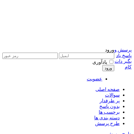
پرسش و
ورود
پاسخ یاد
بگیر دات
یادآوری
کام
عضویت
صفحه اصلی
سوالات
پر طرفدار
بدون پاسخ
برچسب ها
دسته بندی ها
طرح پرسش
طرح پرسش