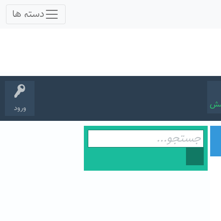
سش
ورود