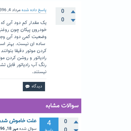
پاسخ داده شده
مرداد 4, 1396
0
0
یک مقدار کم دود آبی که
خودروی پیکان چون روغنی
وضعیت کمی دود آبی وجود 
ساده ای نیست. بهتر است 
کردن موتور دقیقا بتوانن
رادیاتور و روشن کردن موت
رنگ آب رادیاتور قابل 
نیستند.
سوالات مشابه
علت خاموش شدن 206 و خروج دود سفید و آبی از 
4
0
سوال شده
مهر 18, 1396
0
پاسخ