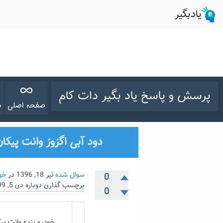
پرسش و پاسخ یاد بگیر دات کام
صفحه اصلی
س
دود آبی اگزوز وانت پیکا
سوال شده
تیر 18, 1396
در
خو
0
برچسب گذاری دوباره
دی 5, 1399
0
خودرو بنده وانت پیک