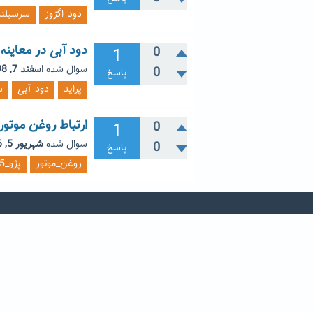
دود_اگزوز
سرسیلند
دود آبی در معاینه ف
1
0
سوال شده
اسفند 7, 1398
0
پاسخ
پراید
دود_آبی
س
ارتباط روغن موتور 
1
0
سوال شده
شهریور 5, 1396
0
پاسخ
روغن_موتور
پژو_405