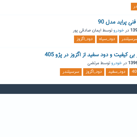
ر
نی پراید مدل 90
در
خودرو
توسط
ایمان صادقی پور
رسیلندر
دود_سیاه
دود_اگزوز
بی کیفیت و دود سفید از اگزوز در پژو 405
در
خودرو
توسط
مرتضی
دود_سفید
دود_اگزوز
سرسیلندر