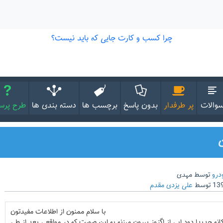
والات
پر طرفدار
بدون پاسخ
برچسب ها
دسته بندی ها
طرح پر
ن
درو
توسط
مهدی
توسط
علی یزدی مقدم
با سلام ممنون از اطلاعات مفیدتون
انه جدیدا دود ابی از اگزوز بیرون میزنه به این صورت که در مواقعی بعد از طی