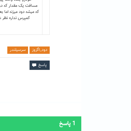
مسافت یک مقدار که در ج
که میشه دود میزنه اما ب
کمپرس نداره نظر ش
دود_اگزوز
سرسیلندر
1
پاسخ