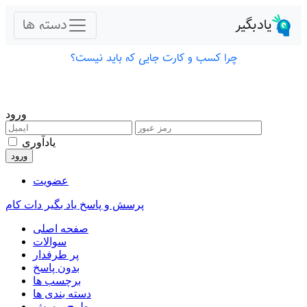
ورود
یادآوری
عضویت
پرسش و پاسخ یاد بگیر دات کام
صفحه اصلی
سوالات
پر طرفدار
بدون پاسخ
برچسب ها
دسته بندی ها
طرح پرسش