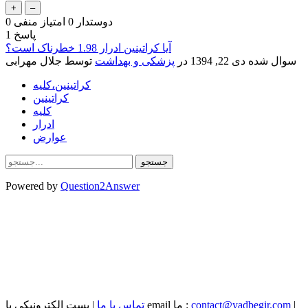
دوستدار
0
امتیاز منفی
0
پاسخ
1
آیا کراتینین ادرار 1.98 خطرناک است؟
سوال شده
دی 22, 1394
در
پزشکی و بهداشت
توسط
جلال مهرابی
کراتینین،کلیه
کراتینین
کلیه
ادرار
عوارض
Powered by
Question2Answer
|
contact@yadbegir.com
| پست الکترونیکی یا email ما :
تماس با ما