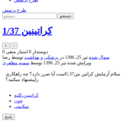
طرح پرسش
کراتینین 1/37
دوستدار
0
امتیاز منفی
0
سوال شده
تیر 25, 1396
در
پزشکی و بهداشت
توسط
رضا
ویرایش شده
تیر 25, 1396
توسط
سمیه مظفری
سلام آزمایش کراتین من1.37است آیا ضرر دارد؟ چه راهکاری
راپیشنهاد میکنید؟
کراتینین،کلیه
خون
سلامتی