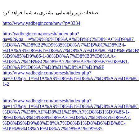
صفحات زیر راهنمایی بیشتری به شما خواهد کرد:
http://www.yadbegir.com/new/?p=3334
http://yadbegir.com/porsesh/index.php?
qa=92&qa_1=%D9%86%D8%AA%DB%8C%D8%AC%D9%87-
%D8%A7%D8%B2%D9%85%D8%A7%DB%8C%D8%B4-
%DA%A9%D8%B1%D8%A7%D8%AA%DB%8C%D9%86%DB%
%D9%85%D9%86-1-38%D8%A7%D8%B3%D8%AA-
%D8%A7%DB%8C%D8%A7-%D8%AE%D8%B7%D8%B1-
%D8%AF%D8%A7%D8%B1%D8%AF%D8%9F
http://www.yadbegir.com/porsesh/index.php?
qa=707&qa_1=%DA%A9%D8%B1%D8%A7%D8%AA%DB%8C
1-2
http://www.yadbegir.com/porsesh/index.php?
qa=147&qa_1=%DA%A9%D8%B1%D8%A7%D8%AA%DB%8C
%D8%A7%D8%AF%D8%B1%D8%A7%D8%B1%D9%85-1-
98%D8%A8%D9%88%D8%AF-%D8%A7%D9%85%D8%A7-
%D8%B9%D9%88%D8%A7%D8%B1%D8%B6%DB%8C-
%D9%86%D8%AF%D8%A7%D8%B1%D9%85