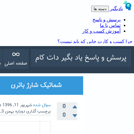
پرسش و پاسخ یاد بگیر دات کام
صفحه اصلی
س
شماتیک شارژ باتری
سوال شده
شهریور 11, 1396
د
0
برچسب گذاری دوباره
بهمن 3, 1399
0