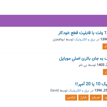
در
برق و الکترونیک
توسط
ابوالفضل
ر
نک به جای باتری اصلی موبایل
توسط
بی نام
ر
آمپر!!
در
برق و الکترونیک
توسط
David
ی
جریان
شارژ
ترانس