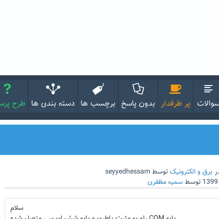
والات
پر طرفدار
بدون پاسخ
برچسب ها
دسته بندی ها
طرح پر
ر
برق و الکترونیک
توسط
seyyedhessam
توسط
سمیه مظفری
سلام
پایه COM رله به مثبت باطری و پایه شش ای سی متصل شده