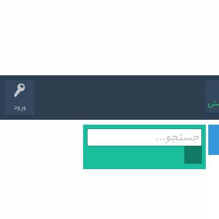
سش
ورود