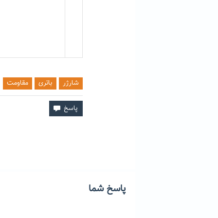
شارژر
باتری
مقاومت
پاسخ شما