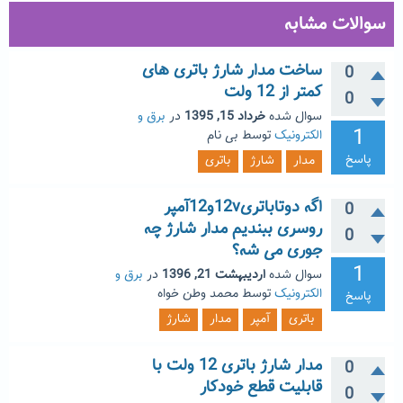
سوالات مشابه
ساخت مدار شارژ باتری های
0
کمتر از 12 ولت
0
سوال شده
خرداد 15, 1395
در
برق و
1
الکترونیک
توسط
بی نام
پاسخ
مدار
شارژ
باتری
اگه دوتاباتری12vو12آمپر
0
روسری ببندیم مدار شارژ چه
0
جوری می شه؟
1
سوال شده
اردیبهشت 21, 1396
در
برق و
الکترونیک
توسط
محمد وطن خواه
پاسخ
باتری
آمپر
مدار
شارژ
مدار شارژ باتری 12 ولت با
0
قابلیت قطع خودکار
0