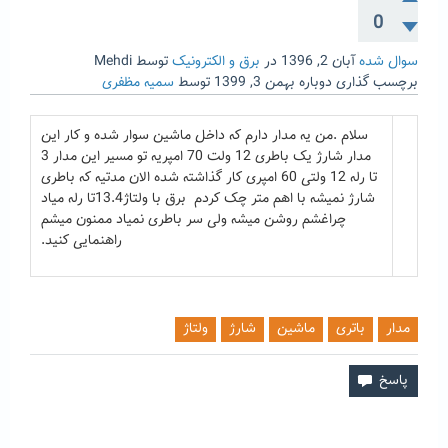
0
سوال شده
آبان 2, 1396
در
برق و الکترونیک
توسط
Mehdi
برچسب گذاری دوباره
بهمن 3, 1399
توسط
سمیه مظفری
سلام .من یه مدار دارم که داخل ماشین سوار شده و کار این
مدار شارژ یک باطری 12 ولت 70 امپریه تو مسیر این مدار 3
تا رله 12 ولتی 60 امپری کار گذاشته شده الان مدتیه که باطری
شارژ نمیشه با اهم متر چک کردم برق با ولتاژ13.4تا رله میاد
چراغشم روشن میشه ولی سر باطری نمیاد ممنون میشم
راهنمایی کنید.
مدار
باتری
ماشین
شارژ
ولتاژ