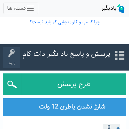
پرسش و پاسخ یاد بگیر دات کام
ورود
طرح پرسش
شارژ نشدن باطری 12 ولت
0