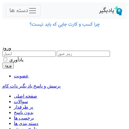
ورود
یادآوری
عضویت
پرسش و پاسخ یاد بگیر دات کام
صفحه اصلی
سوالات
پر طرفدار
بدون پاسخ
برچسب ها
دسته بندی ها
طرح پرسش