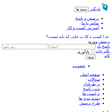
پرسش و
ورود
پاسخ یاد
بگیر دات
یادآوری
کام
عضویت
صفحه اصلی
سوالات
پر طرفدار
بدون پاسخ
برچسب ها
دسته بندی ها
طرح پرسش
طرح پرسش