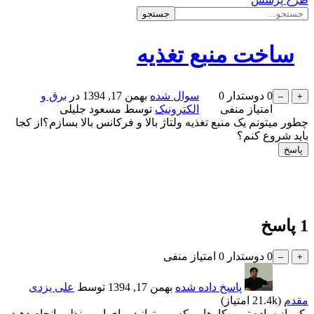
ساخت منبع تغذیه
0
دوستدار
0
سوال شده
بهمن 17, 1394
در
برق و
امتیاز منفی
الکترونیک
توسط
مسعود جلیلی
چطور میتونم یک منبع تغذیه ولتاژ بالا و فرکانس بالا بسازم؟از کجا
باید شروع کنم؟
1
پاسخ
0
دوستدار
0
امتیاز منفی
پاسخ داده شده
بهمن 17, 1394
توسط
علی یزدی
مقدم
(
21.4k
امتیاز)
یکی از ساده ترین کارهایی که می توانید برای این منظور انجام دهید