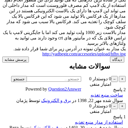
استفاده از یک لامپ کم مصرف فلوروسنت است که مدار داخلی آن
می تواند این لامپ ها دارای یک بالاست الکترونیکی هستند در این
مدارها از یک فرکانس بالا تولید می شود که این فرکانس بالا یک
سلف کوچک را تغذیه می کند. فرکانس بالا سبب می شود که مدار
کوچک شود.
مدار بالاست زیر 1000 ولت تولید می کند اما با جایگزینی لامپ با یک
ترانس فلای بک که در مانیتور های crt وجود دارند می توانید به
ولتاژهای بالاتر برسید
یک مدار به عنوان نمونه در آدرس زیر برای شما قرار داده شد.
http://yadbegir.com/accesories/upload/hfhv.jpg
سوالات مشابه
0
دوستدار
0
امتیاز منفی
Powered by
Question2Answer
2
پاسخ
ساخت منبع تغذیه
سوال شده
مهر 22, 1398
در
برق و الکترونیک
توسط
پژمان
0
دوستدار
0
امتیاز منفی
1
پاسخ
استفاده از مدار منبع تغذیه
سوال شده
فروردین 20, 1403
در
برق و الکترونیک
توسط
Reza