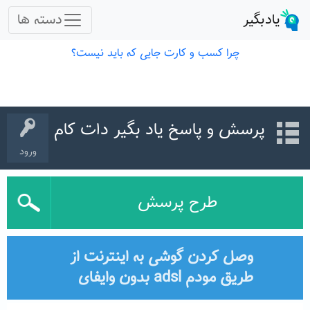
پرسش و پاسخ یاد بگیر دات کام
ورود
طرح پرسش
وصل کردن گوشی به اینترنت از
طریق مودم adsl بدون وایفای