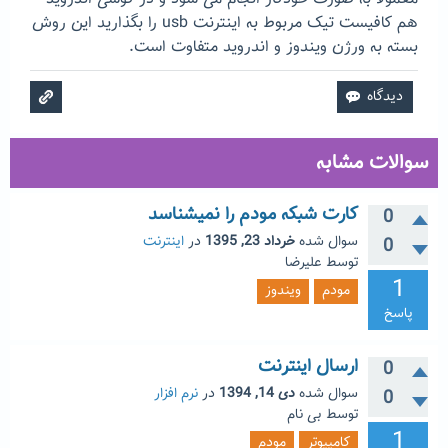
هم کافیست تیک مربوط به اینترنت usb را بگذارید این روش
بسته به ورژن ویندوز و اندروید متفاوت است.
سوالات مشابه
کارت شبکه مودم را نمیشناسد
0
سوال شده
خرداد 23, 1395
در
اینترنت
0
توسط
علیرضا
1
مودم
ویندوز
پاسخ
ارسال اینترنت
0
سوال شده
دی 14, 1394
در
نرم افزار
0
توسط
بی نام
1
کامپیوتر
مودم