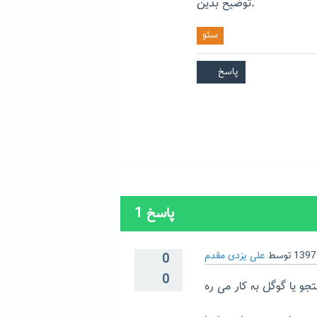
توضیح بدین.
سئو
پاسخ
1
توسط
علی یزدی مقدم
0
0
و یا گوگل به کار می ره