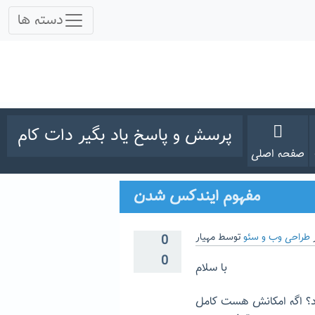
پرسش و پاسخ یاد بگیر دات کام
صفحه اصلی
مفهوم ایندکس شدن
طراحی وب و سئو
توسط
مهیار
0
0
با سلام
د؟ اگه امکانش هست کامل