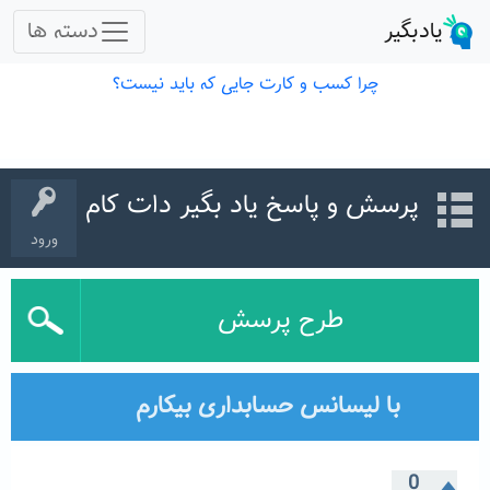
پرسش و پاسخ یاد بگیر دات کام
ورود
طرح پرسش
با لیسانس حسابداری بیکارم
0