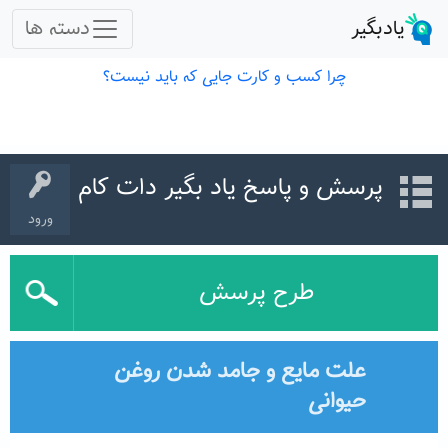
پرسش و پاسخ یاد بگیر دات کام
ورود
طرح پرسش
علت مایع و جامد شدن روغن
حیوانی