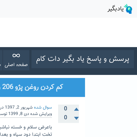
پرسش و پاسخ یاد بگیر دات کام
صفحه اصلی
س
کم کردن روغن پژو 206 و دود اگزوز
سوال شده
شهریور 2, 1397
در
0
ویرایش شده
دی 8, 1399
توس
0
تخت ابتدا دود سیاه و بعدا