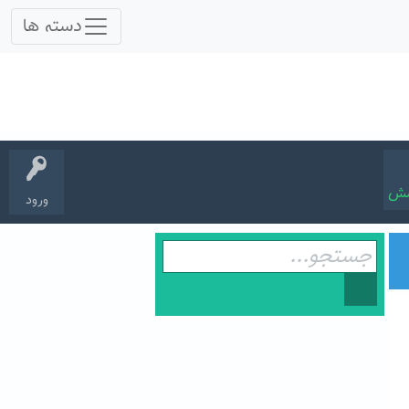
سش
ورود