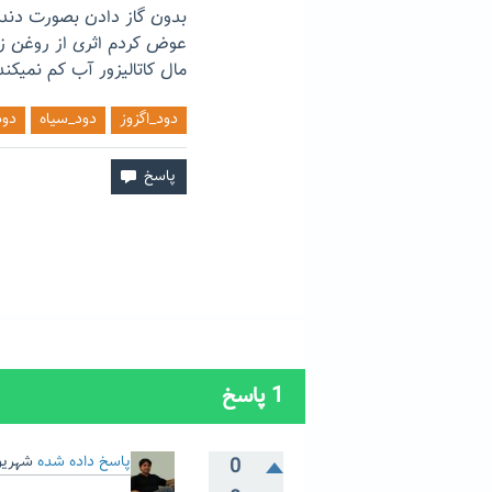
بدون گاز دادن بصورت دنده
عوض کردم اثری از روغن زد
مال کاتالیزور‌‌‌ آب کم نم
دود_اگزوز
دود_سیاه
دود
1
پاسخ
پاسخ داده شده
شهریور 2, 
0