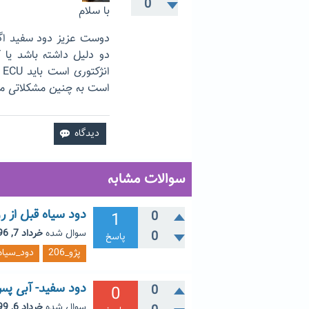
0
با سلام
دوست عزیز دود سفید اگ
دو دلیل داشته باشد یا 
ا
است به چنین مشکلاتی م
سوالات مشابه
دود سیاه قبل از رو
1
0
سوال شده
خرداد 7, 1396
0
پاسخ
پژو_206
دود_سیاه
دود سفید- آبی پس از
0
0
سوال شده
خرداد 6, 1399