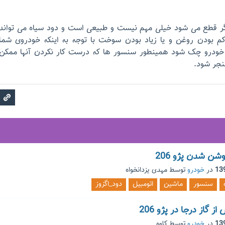
ر قطع می شود خیلی مهم نیست و طبیعی است و دود سیاه می تواند
کم بودن روغن و یا زیاد بودن سوخت با توجه به اینکه خودروی شما
نژکتوری است باید ECU خودرو چک شود همینطور سنسور ها که درست کار نکردن آنها ممکن
نجر شود.
شن شدن پژو 206
در
خودرو
توسط
مهدی یزدانخواه
سنسور
ماشین
اتومبیل
دود_اگزوز
 گاز درجا در پژو 206
در
خودرو
توسط
کاوه