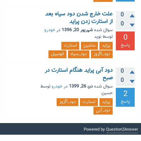
علت خارج شدن دود سیاه بعد
0
از استارت زدن پراید
0
سوال شده
شهریور 20, 1396
در
خودرو
0
توسط
نوید
پاسخ
پراید
ماشین
استارت
دود_اگزوز
دود_سیاه
اتومبیل
دود آبی پراید هنگام استارت در
0
صبح
0
سوال شده
دی 26, 1399
در
خودرو
توسط
2
حسین
پاسخ
پراید
استارت
دود_اگزوز
دود_آبی
Powered by
Question2Answer