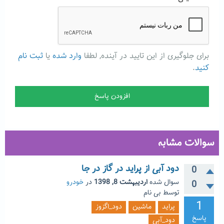
برای جلوگیری از این تایید در آینده, لطفا
وارد شده
یا
ثبت نام
کنید
.
سوالات مشابه
دود آبی از پراید در گاز در جا
0
سوال شده
اردیبهشت 8, 1398
در
خودرو
0
توسط
بی نام
1
پراید
ماشین
دود_اگزوز
پاسخ
دود_آبی