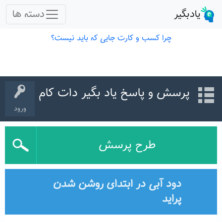
پرسش و پاسخ یاد بگیر دات کام
ورود
طرح پرسش
دود آبی در ابتدای روشن شدن
پراید