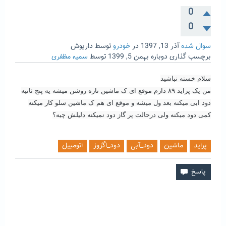
0
0
سوال شده
آذر 13, 1397
در
خودرو
توسط
داريوش
برچسب گذاری دوباره
بهمن 5, 1399
توسط
سمیه مظفری
سلام خسته نباشید
من یک پراید ٨٩ دارم موقع ای ک ماشین تازه روشن میشه یه پنج ثانیه
دود ابی میکنه بعد ول میشه و موقع ای هم ک ماشین سلو کار میکنه
کمی دود میکنه ولی درحالت پر گاز دود نمیکنه دلیلش چیه؟
پراید
ماشین
دود_آبی
دود_اگزوز
اتومبیل