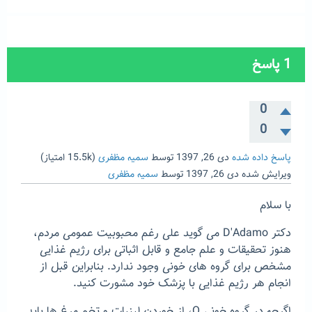
1
پاسخ
0
0
پاسخ داده شده
دی 26, 1397
توسط
سمیه مظفری
(
15.5k
امتیاز)
ویرایش شده
دی 26, 1397
توسط
سمیه مظفری
با سلام
دکتر D'Adamo می گوید علی رغم محبوبیت عمومی مردم،
هنوز تحقیقات و علم جامع و قابل اثباتی برای رژیم غذایی
مشخص برای گروه های خونی وجود ندارد. بنابراین قبل از
انجام هر رژیم غذایی با پزشک خود مشورت کنید.
اگرچه در گروه خونی O، از خوردن لبنیات و تخم مرغ ها باید