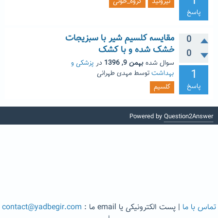
1
تیروئید
گروه_خونی
پاسخ
مقایسه کلسیم شیر با سبزیجات
0
خشک شده و با کشک
0
سوال شده
بهمن 9, 1396
در
پزشکی و
1
بهداشت
توسط
مهدی طهرانی
پاسخ
کلسیم
Powered by
Question2Answer
تماس با ما
| پست الکترونیکی یا email ما :
contact@yadbegir.com