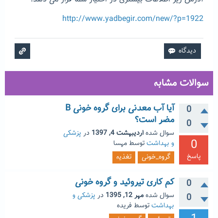
http://www.yadbegir.com/new/?p=1922
سوالات مشابه
آیا آب معدنی برای گروه خونی B
0
مضر است؟
0
سوال شده
اردیبهشت 4, 1397
در
پزشکی
0
و بهداشت
توسط
مهسا
پاسخ
گروه_خونی
تغذیه
کم کاری تیروئید و گروه خونی
0
سوال شده
مهر 12, 1395
در
پزشکی و
0
بهداشت
توسط
فریده