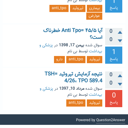
1
بهداشت
توسط
بی نام
پاسخ
بیماری
تیروئید
anti_tpo
عوارض
آیا Anti Tpo= ۴۵/۵ خطرناک
0
است؟
0
سوال شده
بهمن 17, 1398
در
پزشکی و
1
بهداشت
توسط
بی نام
پاسخ
تیروئید
anti_tpo
دارو
نتیجه آزمایش تیروئید TSH=
0
4/26، TPO 589.4
0
سوال شده
مرداد 10, 1397
در
پزشکی و
0
بهداشت
توسط
بی نام
پاسخ
تیروئید
anti_tpo
Powered by
Question2Answer