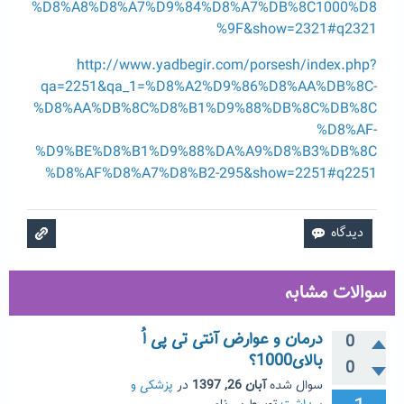
%D8%A8%D8%A7%D9%84%D8%A7%DB%8C1000%D8
%9F&show=2321#q2321
http://www.yadbegir.com/porsesh/index.php?
qa=2251&qa_1=%D8%A2%D9%86%D8%AA%DB%8C-
%D8%AA%DB%8C%D8%B1%D9%88%DB%8C%DB%8C
%D8%AF-
%D9%BE%D8%B1%D9%88%DA%A9%D8%B3%DB%8C
%D8%AF%D8%A7%D8%B2-295&show=2251#q2251
سوالات مشابه
درمان و عوارض آنتی تی پی اُ
0
بالای1000؟
0
سوال شده
آبان 26, 1397
در
پزشکی و