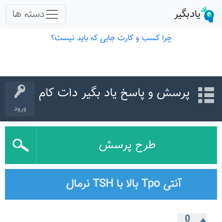
پرسش و پاسخ یاد بگیر دات کام
ورود
طرح پرسش
آنتی Tpo بالا با TSH نرمال
0