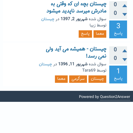
چیستان بچه ای که وقتی به
0
مادرش میرسد ناپدید میشود
0
سوال شده
شهریور 2, 1397
در
چیستان
3
توسط
زیبا
پاسخ
معما
پاسخ
چیستان - همیشه می آید ولی
0
نمی رسد!
0
سوال شده
شهریور 11, 1396
در
چیستان
1
توسط
Tara69
پاسخ
چیستان
سرگرمی
معما
Powered by
Question2Answer