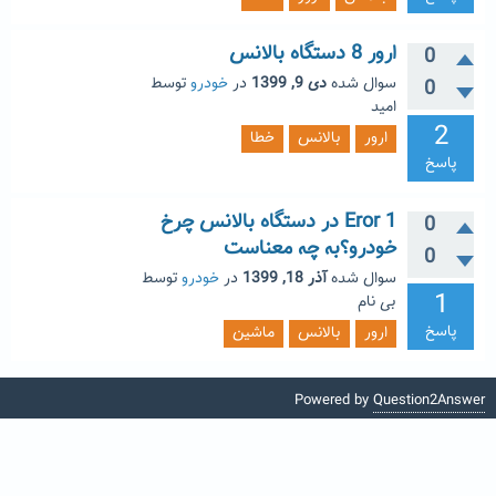
ارور 8 دستگاه بالانس
0
سوال شده
دی 9, 1399
در
خودرو
توسط
0
امید
2
ارور
بالانس
خطا
پاسخ
Eror 1 در دستگاه بالانس چرخ
0
خودرو؟به چه معناست
0
سوال شده
آذر 18, 1399
در
خودرو
توسط
1
بی نام
پاسخ
ارور
بالانس
ماشین
Powered by
Question2Answer