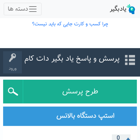
پرسش و پاسخ یاد بگیر دات کام
ورود
طرح پرسش
استپ دستگاه بالانس
0