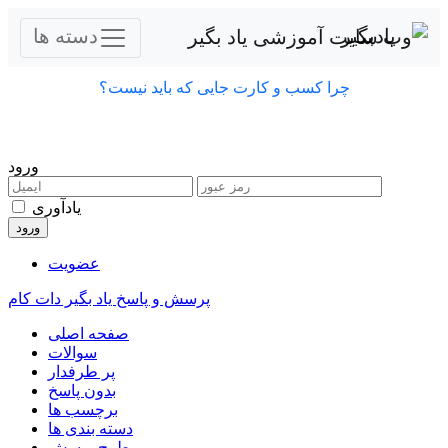
ورود
یادآوری
عضویت
پرسش و پاسخ یاد بگیر دات کام
صفحه اصلی
سوالات
پر طرفدار
بدون پاسخ
برچسب ها
دسته بندی ها
طرح پرسش