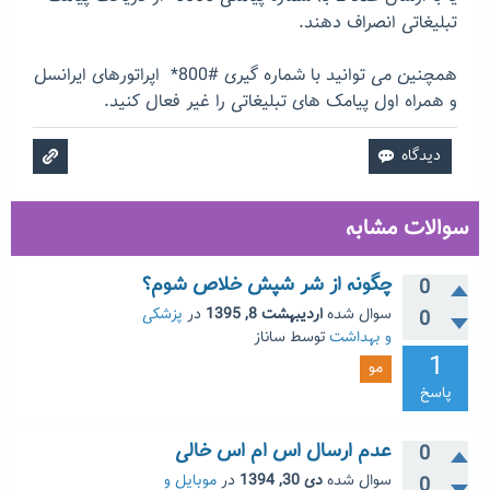
تبلیغاتی انصراف دهند.
همچنین می توانید با شماره گیری #800* اپراتورهای ایرانسل
و همراه اول پیامک های تبلیغاتی را غیر فعال کنید.
سوالات مشابه
چگونه از شر شپش خلاص شوم؟
0
سوال شده
اردیبهشت 8, 1395
در
پزشکی
0
و بهداشت
توسط
ساناز
1
مو
پاسخ
عدم ارسال اس ام اس خالی
0
سوال شده
دی 30, 1394
در
موبایل و
0