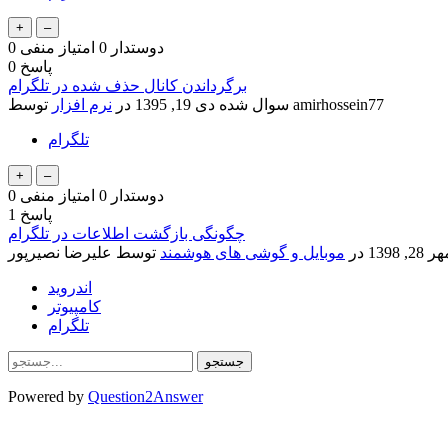
دوستدار
0
امتیاز منفی
0
پاسخ
0
برگرداندن کانال حذف شده در تلگرام
amirhossein77
توسط
سوال شده
دی 19, 1395
در
نرم افزار
تلگرام
دوستدار
0
امتیاز منفی
0
پاسخ
1
چگونگی بازگشت اطلاعات در تلگرام
 28, 1398
در
موبایل و گوشی های هوشمند
توسط
علیرضا نصیرپور
اندروید
کامپیوتر
تلگرام
Powered by
Question2Answer