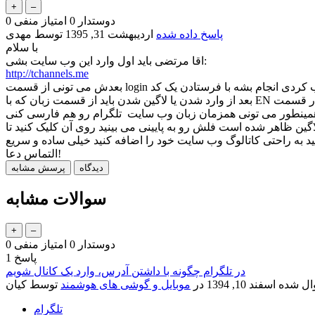
دوستدار
0
امتیاز منفی
0
پاسخ داده شده
اردیبهشت 31, 1395
توسط
مهدی
با سلام
اقا مرتضی باید اول وارد این وب سایت بشی:
http://tchannels.me
گرام نصب کردی انجام بشه با فرستادن یک کد
ینی می بینید روی آن کلیک کنید تا add channel را مشاهده کنید روی add channel کلیک کنید اکنون وارد صفحه ای می شوید که با
التماس دعا!
سوالات مشابه
دوستدار
0
امتیاز منفی
0
پاسخ
1
در تلگرام چگونه با داشتن آدرس، وارد یک کانال شویم
ل شده
اسفند 10, 1394
در
موبایل و گوشی های هوشمند
توسط
کیان
تلگرام