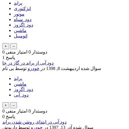
پراید
انژکتوری
موتور
دود_سیاه
دود_اگزوز
ماشین
اتومبیل
دوستدار
0
امتیاز منفی
0
پاسخ
1
دود آبی از پراید در گاز در جا
سوال شده
اردیبهشت 8, 1398
در
خودرو
توسط
بی نام
پراید
ماشین
دود_اگزوز
دود_آبی
دوستدار
0
امتیاز منفی
0
پاسخ
0
دود آبی در ابتدای روشن شدن پراید
سوال شده
آذر 13, 1397
در
خودرو
توسط
داريوش