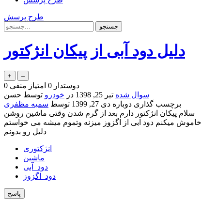
طرح پرسش
دلیل دود آبی از پیکان انژکتور
دوستدار
0
امتیاز منفی
0
سوال شده
تیر 25, 1398
در
خودرو
توسط
حسن
برچسب گذاری دوباره
دی 27, 1399
توسط
سمیه مظفری
سلام پیکان انژکتور دارم بعد از گرم شدن وقتی ماشین روشن
خاموش میکنم دود ابی از اگزوز میزنه وتموم میشه می خواستم
دلیل رو بدونم
انژکتوری
ماشین
دود_آبی
دود_اگزوز