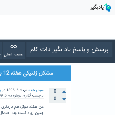
پرسش و پاسخ یاد بگیر دات کام
صفحه اصلی
س
مشکل ژنتیکی هفته 12 بارداری
سوال شده
خرداد 6, 1395
در
پ
0
برچسب گذاری دوباره
دی 5, 1399
0
من هفته دوازدهم بارداری 