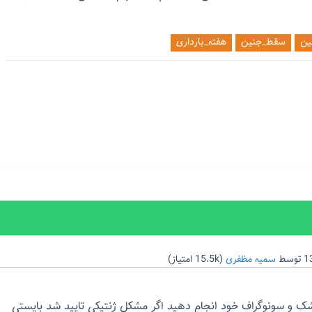
ین
سقط_جنین
هفته_بارداری
توسط
سمیه مظفری
(
15.5k
امتیاز)
شک و سونوگراف خود انجام دهید اگر مشکل ژنتیکی تایید شد بایستی