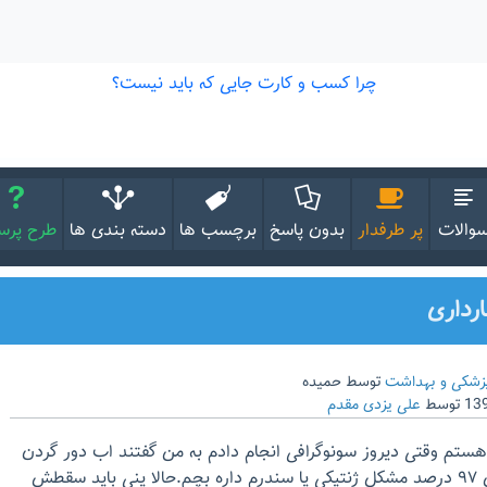
والات
پر طرفدار
بدون پاسخ
برچسب ها
دسته بندی ها
طرح پر
زشکی و بهداشت
توسط
حمیده
توسط
علی یزدی مقدم
هستم وقتی دیروز سونوگرافی انجام دادم به من گفتند اب دور گردن
جنین زیاد است وبه احتمال ۹۷ درصد مشکل ژنتیکی یا سندرم داره بچم.حالا ینی باید سقطش