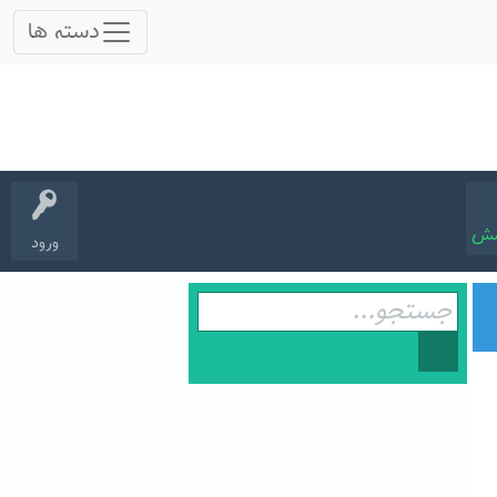
سش
ورود