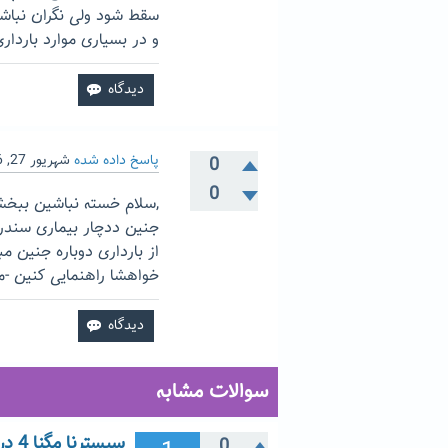
و در بسیاری موارد باردا
پاسخ داده شده
شهریور 27, 1396
0
0
جنین ددچار بیماری سندرم
از بارداری دوباره جنین م
خواهشا راهنمایی کنین -
سوالات مشابه
سیسترنا مگنا 4 در هفته 18 بارداری
0