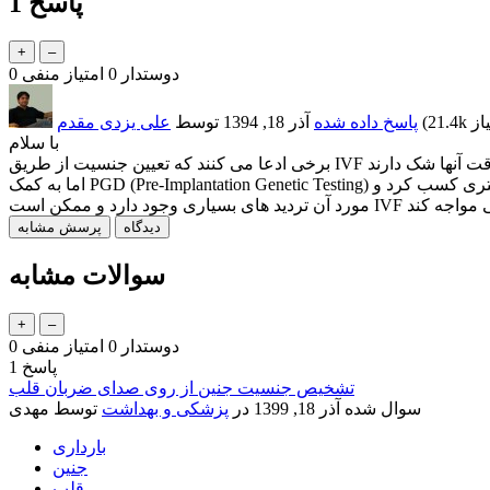
پاسخ
1
دوستدار
0
امتیاز منفی
0
21.4k
(
پاسخ داده شده
آذر 18, 1394
توسط
علی یزدی مقدم
با سلام
اما به کمک PGD (Pre-Implantation Genetic Testing) می توان اطلاعات کروموزمی بیشتری کسب کرد و X و Y ها را مشخص نمود و به کمک آن IVF را انجام داد اما این روش قدیمی است و از نظر پزشکی در
سوالات مشابه
دوستدار
0
امتیاز منفی
0
پاسخ
1
تشخیص جنسیت جنین از روی صدای ضربان قلب
سوال شده
آذر 18, 1399
در
پزشکی و بهداشت
توسط
مهدی
بارداری
جنین
قلب