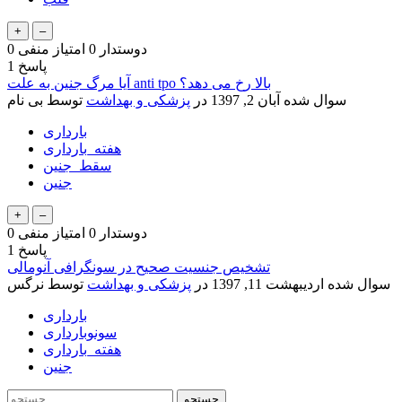
دوستدار
0
امتیاز منفی
0
پاسخ
1
آیا مرگ جنین به علت anti tpo بالا رخ می دهد؟
سوال شده
آبان 2, 1397
در
پزشکی و بهداشت
توسط
بی نام
بارداری
هفته_بارداری
سقط_جنین
جنین
دوستدار
0
امتیاز منفی
0
پاسخ
1
تشخیص جنسیت صحیح در سونگرافی آنومالی
سوال شده
اردیبهشت 11, 1397
در
پزشکی و بهداشت
توسط
نرگس
بارداری
سونوبارداری
هفته_بارداری
جنین