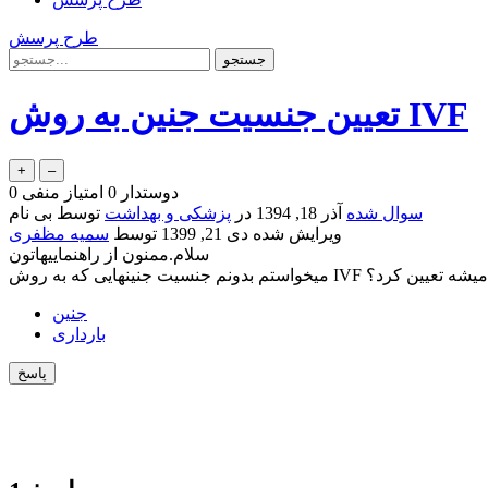
طرح پرسش
تعیین جنسیت جنین به روش IVF
دوستدار
0
امتیاز منفی
0
سوال شده
آذر 18, 1394
در
پزشکی و بهداشت
توسط
بی نام
ویرایش شده
دی 21, 1399
توسط
سمیه مظفری
سلام.ممنون از راهنماییهاتون
شن رو چطوری میشه تعیین کرد؟
جنین
بارداری