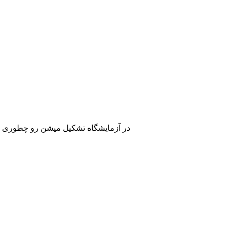
میخواستم بدونم جنسیت جنینهایی که به روش IVF در آزمایشگاه تشکیل می