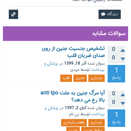
سوالات مشابه
تشخیص جنسیت جنین از روی
0
صدای ضربان قلب
0
سوال شده
آذر 18, 1399
در
پزشکی و
1
بهداشت
توسط
مهدی
پاسخ
بارداری
جنین
قلب
آیا مرگ جنین به علت anti tpo
0
بالا رخ می دهد؟
0
سوال شده
آبان 2, 1397
در
پزشکی و
1
بهداشت
توسط
بی نام
پاسخ
بارداری
هفته_بارداری
سقط_جنین
جنین