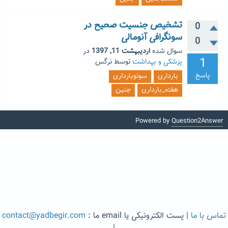
تشخیص جنسیت صحیح در
0
سونگرافی آنومالی
0
سوال شده
اردیبهشت 11, 1397
در
1
پزشکی و بهداشت
توسط
نرگس
پاسخ
بارداری
سونوبارداری
هفته_بارداری
جنین
Powered by
Question2Answer
تماس با ما
| پست الکترونیکی یا email ما :
contact@yadbegir.com