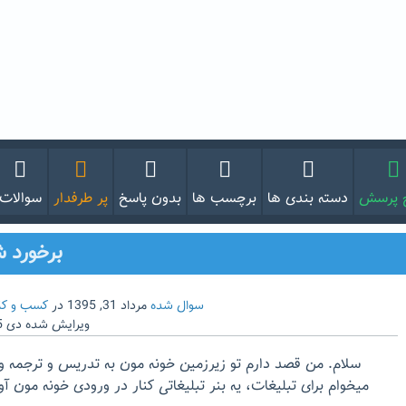
 پرسش
دسته بندی ها
برچسب ها
بدون پاسخ
پر طرفدار
سوالات
برخورد ش
سوال شده
مرداد 31, 1395
در
کسب و کا
ویرایش شده
دی 5, 1399
سلام. من قصد دارم تو زیرزمین خونه مون به تدریس و ترجمه و ک
میخوام برای تبلیغات، یه بنر تبلیغاتی کنار در ورودی خونه مون آ