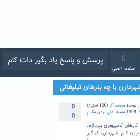
پرسش و پاسخ یاد بگیر دات کام
صفحه اصلی
هرداری با چه بنرهای تبلیغاتی
ر
توسط
محمد آقا
(
120
امتیاز)
0
توسط
علی یزدی مقدم
0
ارهای کامپیوتری بپردازم.
ویزون کنم. شهرداری که گیر