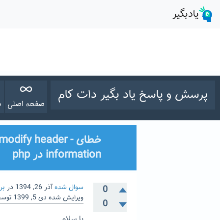
پرسش و پاسخ یاد بگیر دات کام
صفحه اصلی
س
خطای - fy header
information در php
سوال شده
آذر 26, 1394
در
بر
0
ویرایش شده
دی 5, 1399
توس
0
با سلام