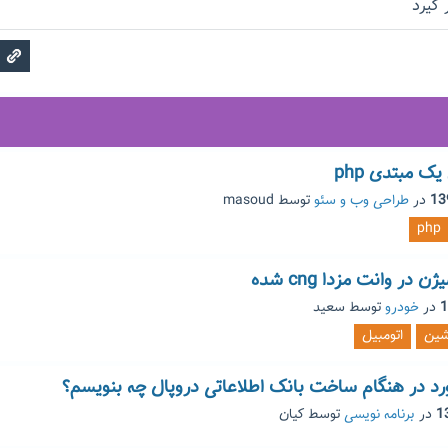
ک مبتدی php
در
طراحی وب و سئو
توسط
masoud
php
ر وانت مزدا cng شده
در
خودرو
توسط
سعید
شین
اتومبیل
ورد در هنگام ساخت بانک اطلاعاتی دروپال چه بنویسم؟
در
برنامه نویسی
توسط
کیان