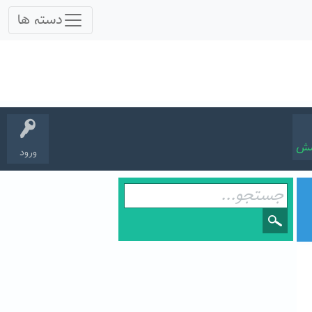
سش
ورود