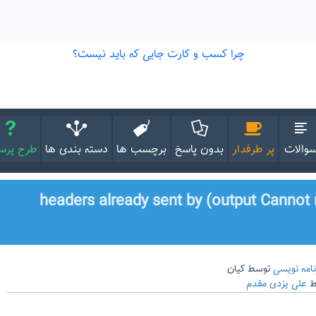
والات
پر طرفدار
بدون پاسخ
برچسب ها
دسته بندی ها
طرح پر
headers already sent by (output Cannot modi
نامه نویسی
توسط
کیان
ط
علی یزدی مقدم