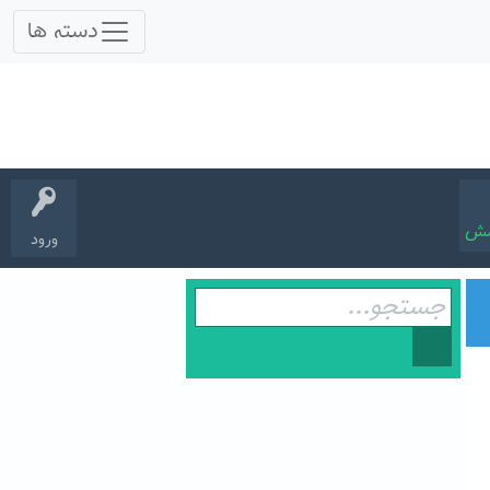
سش
ورود