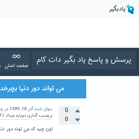
پرسش و پاسخ یاد بگیر دات کام
صفحه اصلی
س
می تواند دور دنیا بچرخد 
سوال شده
آذر 18, 1399
در
چی
0
برچسب گذاری دوباره
مرداد 11, 1403
0
اون چیه که می تونه دور دنیا