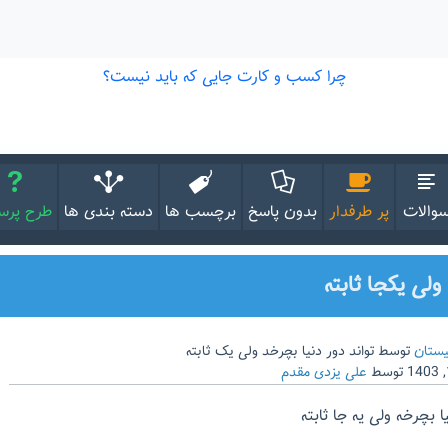
والات
پر طرفدار
بدون پاسخ
برچسب ها
دسته بندی ها
طرح پر
ولی یکجا ثابته
ستان
توسط
تواند دور دنیا بچرخد ولی یک ثابته
توسط
علی یزدی مقدم
 بچرخه ولی یه جا ثابته