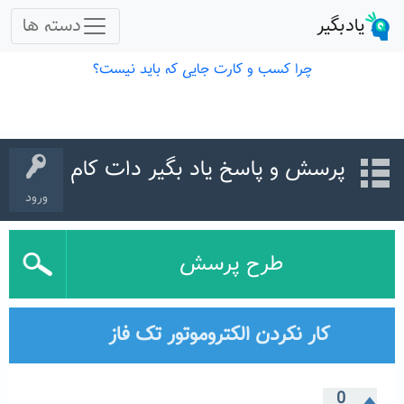
پرسش و پاسخ یاد بگیر دات کام
ورود
طرح پرسش
کار نکردن الکتروموتور تک فاز
0