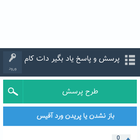
پرسش و پاسخ یاد بگیر دات کام
ورود
طرح پرسش
باز نشدن یا پریدن ورد آفیس
0