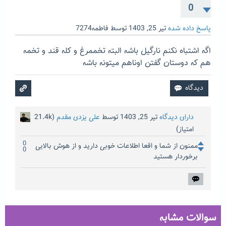
0
پاسخ داده شده
تیر 25, 1403
توسط
فاطمه7274
اگه اشتباه نکنم نارگیل باشه البته تخممرغ و کله قند و تخمه
هم که دوستان گفتن اوناهم میتونه باشه
دارای دیدگاه
تیر 25, 1403
توسط
علی یزدی مقدم
(
21.4k
امتیاز)
0
ممنون از شما و اقعا اطلاعات خوبی دارید و از هوش بالایی
0
برخوردار هستید
سوالات مشابه