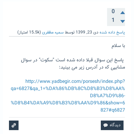
0
1
پاسخ داده شده
دی 23, 1399
توسط
سمیه مظفری
(
15.5k
امتیاز)
با سلام
پاسخ این سوال قبلا داده شده است "سکوت" در سوال
مشابهی که در آدرس زیر می بینید:
http://www.yadbegir.com/porsesh/index.php?
qa=6827&qa_1=%DA%86%DB%8C%D8%B3%D8%AA%
D8%A7%D9%86-
%D8%B4%DA%A9%D8%B3%D8%AA%D9%86&show=6
827#q6827