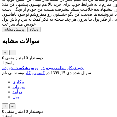
میارم با یه شرایط خوب برای خرید بالا هم بهشون پیشنهاد کن مثلا
 بهشون پیشنهاد بده خلاقیت منشا پیشرفت هست من خودم از بچگی دست
 با فروشنده ها صحبت کن بگو جنستون رو میفروشم تو سود باهاشون
از فکر پول بیا بیرون هر چند سخته به فکر کمک به مردم باش پول
خودش میاد سراغت
سوالات مشابه
دوستدار
0
امتیاز منفی
0
پاسخ
1
جویای کار نظامی بودم در بورس شکست خوردم
سوال شده
دی 15, 1399
در
کسب و کار
توسط
بی نام
بیکاری
سرمایه
درآمد
پول
دوستدار
0
امتیاز منفی
0
پاسخ
1