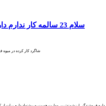
سلام 23 سالمه کار ندارم دارم جویای کار هستم ولی کو نیست
اره فروشندگی ارزشمندترین مهارت هست یه پیشنهاد دارم برات از ک