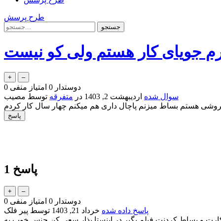
طرح پرسش
دوستدار
0
امتیاز منفی
0
سوال شده
اردیبهشت 2, 1403
در
متفرقه
توسط
مصیب
پاسخ
1
دوستدار
0
امتیاز منفی
0
پاسخ داده شده
خرداد 21, 1403
توسط
پیر فلک
ارت و بساط کردنت فیلم بگیر در اینستا بذار سعی کن جنس خوب به