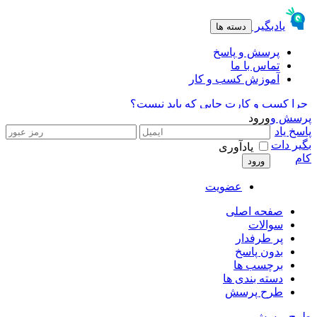
پرسش و
ورود
پاسخ یاد
بگیر دات
یادآوری
کام
عضویت
صفحه اصلی
سوالات
پر طرفدار
بدون پاسخ
برچسب ها
دسته بندی ها
طرح پرسش
طرح پرسش