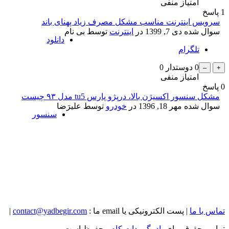
امتیاز منفی
1
پاسخ
سرویس اینترنت مناسب مشکل مصرف زیاد پهنای باند
سوال شده
دی 7, 1399
در
اینترنت
توسط
بی نام
دانلود
تلگرام
0
دوستدار
0
امتیاز منفی
0
پاسخ
مشکل سنسور اکسیژن بالا، درپژو پارس tu5 مدل ۹۳ چیست
سوال شده
مهر 18, 1396
در
خودرو
توسط
علیرَضا
سنسور
تماس با ما
| پست الکترونیکی یا email ما :
contact@yadbegir.com
|
تمامی حقوق برای
یاد بگیر دات کام
محفوظ است.