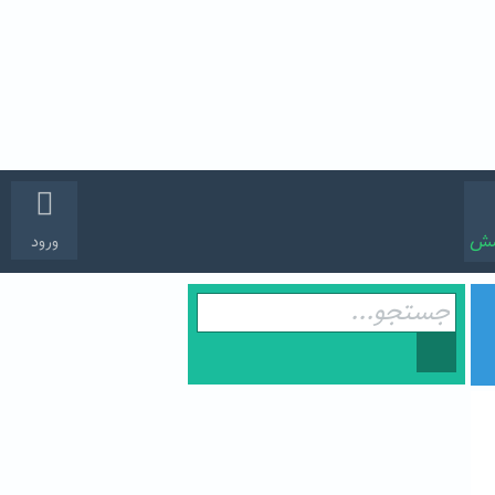
سش
ورود