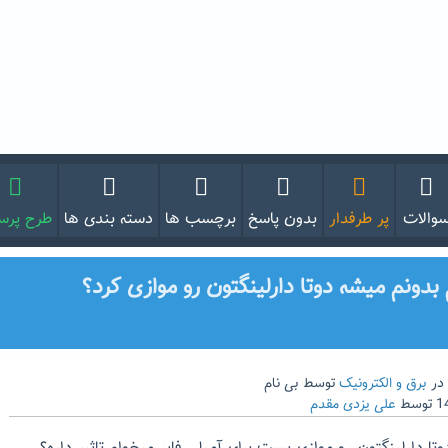
والات
پر طرفدار
بدون پاسخ
برچسب ها
دسته بندی ها
طرح پر
دونم میشه دوتا دارلینگتون رو موازی کرد؟
در
برق و الکترونیک
توسط
بی نام
توسط
علی یزدی مقدم