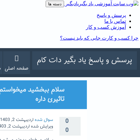
پرسش و پاسخ یاد بگیر دات کام
صفحه اصلی
س
سلام ببخشید میخواستم ب
تاثیری داره
سوال شده
اردیبهشت 2, 1403
0
ویرایش شده
اردیبهشت 2, 1403
0