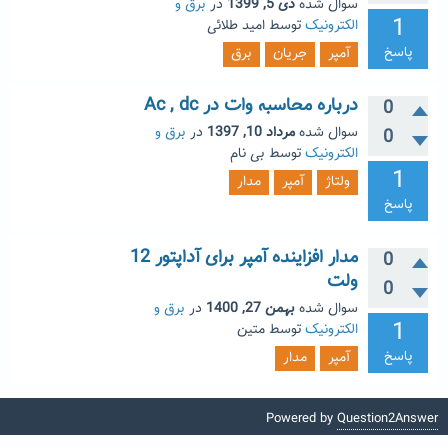
سوال شده
دی 5, 1399
در
برق و
1
الکترونیک
توسط
امید طلائی
پاسخ
آمپر
جریان
برق
درباره محاسبه وات در Ac , dc
0
سوال شده
مرداد 10, 1397
در
برق و
0
الکترونیک
توسط
بی نام
1
ولتاژ
آمپر
مدار
پاسخ
مدار افزاینده آمپر برای آداپتور 12
0
ولت
0
سوال شده
بهمن 27, 1400
در
برق و
1
الکترونیک
توسط
متین
پاسخ
آمپر
مدار
Powered by
Question2Answer