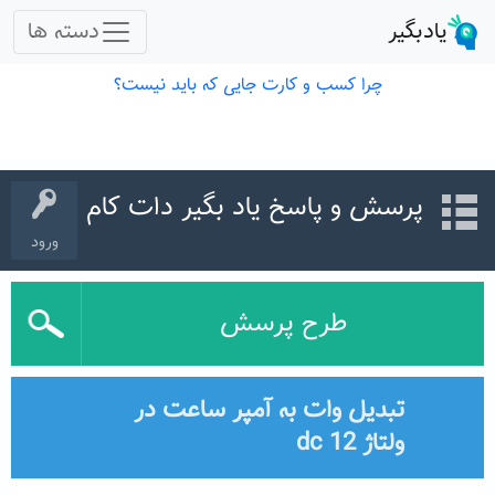
پرسش و پاسخ یاد بگیر دات کام
ورود
طرح پرسش
تبدیل وات به آمپر ساعت در
ولتاژ 12 dc