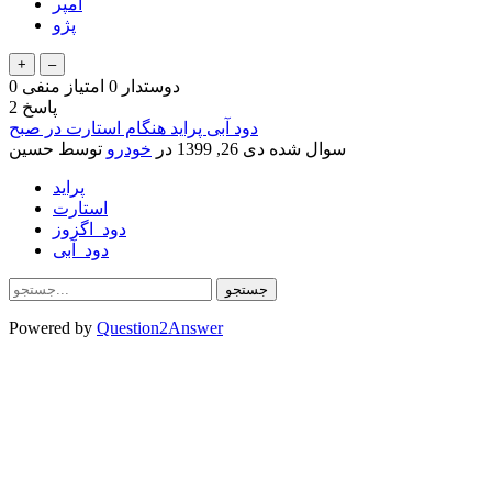
آمپر
پژو
دوستدار
0
امتیاز منفی
0
پاسخ
2
دود آبی پراید هنگام استارت در صبح
سوال شده
دی 26, 1399
در
خودرو
توسط
حسین
پراید
استارت
دود_اگزوز
دود_آبی
Powered by
Question2Answer