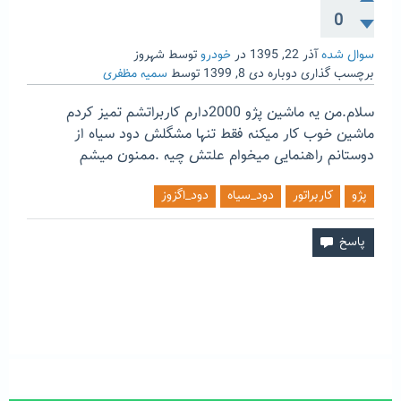
0
سوال شده
آذر 22, 1395
در
خودرو
توسط
شهروز
برچسب گذاری دوباره
دی 8, 1399
توسط
سمیه مظفری
سلام.من یه ماشین پژو 2000دارم کاربراتشم تمیز کردم
ماشین خوب کار میکنه فقط تنها مشگلش دود سیاه از
دوستانم راهنمایی میخوام علتش چیه .ممنون میشم
پژو
کاربراتور
دود_سیاه
دود_اگزوز