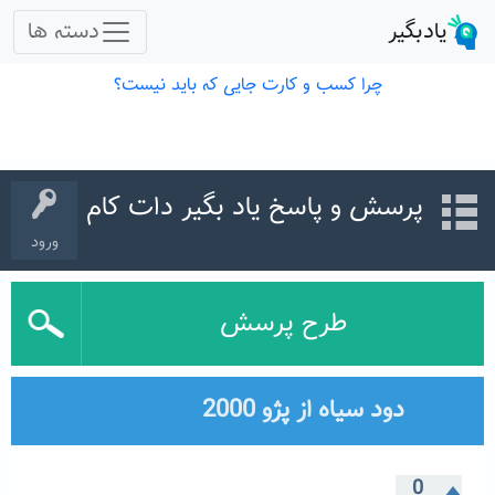
پرسش و پاسخ یاد بگیر دات کام
ورود
طرح پرسش
دود سیاه از پژو 2000
0