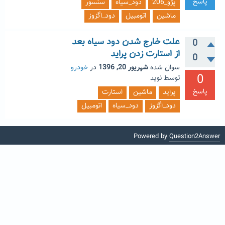
پاسخ
پژو_206
دود_سیاه
سنسور
ماشین
اتومبیل
دود_اگزوز
علت خارج شدن دود سیاه بعد
0
از استارت زدن پراید
0
سوال شده
شهریور 20, 1396
در
خودرو
0
توسط
نوید
پاسخ
پراید
ماشین
استارت
دود_اگزوز
دود_سیاه
اتومبیل
Powered by
Question2Answer