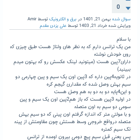
0
سوال شده
بهمن 21, 1401
در
برق و الکترونیک
توسط
Amir
ویرایش شده
خرداد 21, 1403
توسط
علی یزدی مقدم
با سلام
من یک ترانس دارم که به نظر های ولتاژ هست طبق چیزی که
روی خودش نوشته
دارای7پین هست (میتونید لینک عکسش رو که بهتون میدم
ببینید)
در ثانویه4پین داره که 3پین اون یک سیم و پین چهارمی دو
سیم بهش وصل شده که مقداری گیجم کره
و این4پایه دو به دو به هم وصل هست
در اولیه 3پین هست که باز هم2پین اون یک سیم و پین
سومی دو سیم به اون متصله
و با مولتی متر که اندازه گرفتم اون پینی که دو سیم بهش
متصله درواقع خروجی وسط هستش چون مقاومتش از پینه
تک سیم کمتره
پس یعنی قبل سیم پیچ دومی بیرون اومده از ترانس