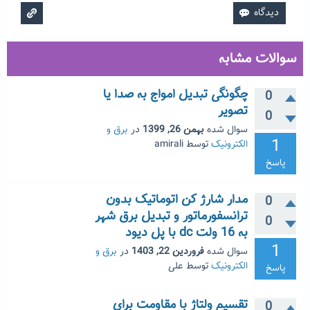
سوالات مشابه
چگونگی تبدیل امواج به صدا یا
0
تصویر
0
سوال شده
بهمن 26, 1399
در
برق و
1
الکترونیک
توسط
amirali
پاسخ
مدار شارژ کن اتوماتیک بدون
0
ترانسفورماتور و تبدیل برق شهر
0
به 16 ولت dc با پل دیود
1
سوال شده
فروردین 22, 1403
در
برق و
الکترونیک
توسط
علی
پاسخ
تقسیم ولتاژ با مقاومت برای
0