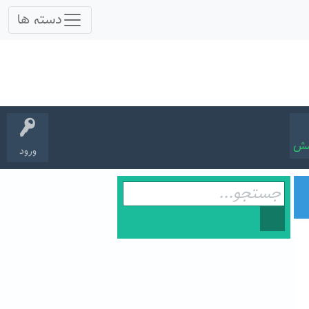
سش
ورود