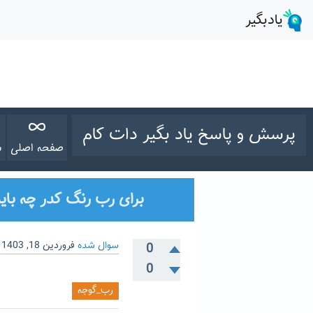
پرسش و پاسخ یاد بگیر دات کام
صفحه اصلی
س
برای رب رنگ کدر چه باید
سوال شده
فروردین 18, 1403
0
0
رب_گوجه