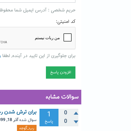
حریم شخصی : آدرس ایمیل شما محفوظ میما
کد امنیتی:
برای جلوگیری از این تایید در آینده, لطفا
و
سوالات مشابه
برای ترش شدن رب 
1
0
سوال شده
آذر 18, 1399
0
پاسخ
رب_گوجه