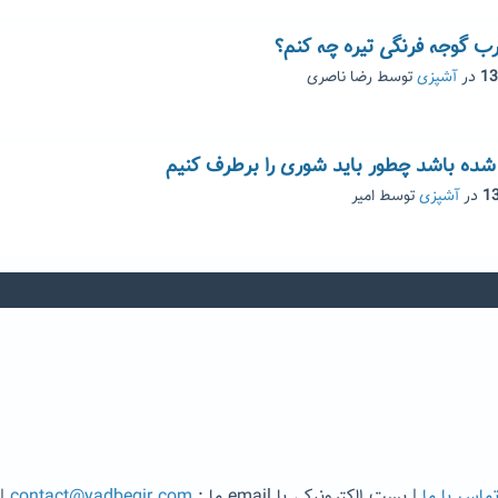
 گوجه فرنگی تیره چه کنم؟
در
آشپزی
توسط
رضا ناصری
شده باشد چطور باید شوری را برطرف کنیم
در
آشپزی
توسط
امیر
ماس با ما
| پست الکترونیکی یا email ما :
contact@yadbegir.com
|