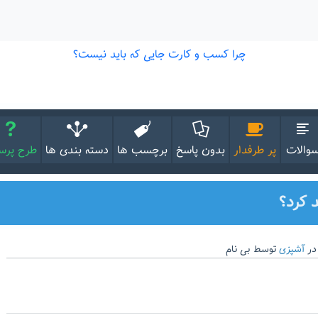
والات
پر طرفدار
بدون پاسخ
برچسب ها
دسته بندی ها
طرح پر
 کرد؟
در
آشپزی
توسط
بی نام