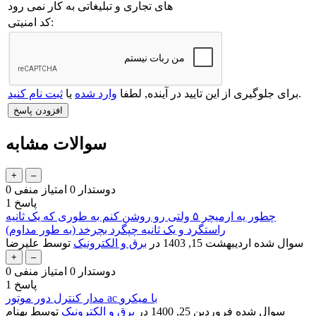
های تجاری و تبلیغاتی به کار نمی رود
کد امنیتی:
.
برای جلوگیری از این تایید در آینده, لطفا
وارد شده
یا
ثبت نام کنید
سوالات مشابه
دوستدار
0
امتیاز منفی
0
پاسخ
1
چطور یه ارمیچر ۵ ولتی رو روشن کنم به طوری که یک ثانیه
راستگرد و یک ثانیه چپگرد بچرخد (به طور مداوم)
سوال شده
اردیبهشت 15, 1403
در
برق و الکترونیک
توسط
علیرضا
دوستدار
0
امتیاز منفی
0
پاسخ
1
مدار کنترل دور موتور ac با میکرو
سوال شده
فروردین 25, 1400
در
برق و الکترونیک
توسط
بهنام