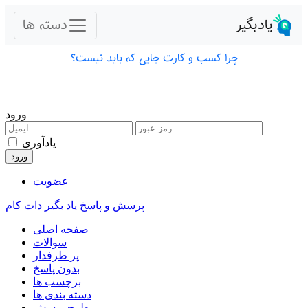
ورود
یادآوری
عضویت
پرسش و پاسخ یاد بگیر دات کام
صفحه اصلی
سوالات
پر طرفدار
بدون پاسخ
برچسب ها
دسته بندی ها
طرح پرسش