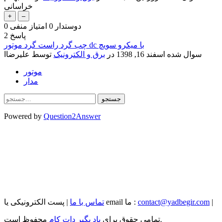
خراسانی
دوستدار
0
امتیاز منفی
0
پاسخ
2
چب گرد راست گرد موتور dc با میکرو سویچ
سوال شده
اسفند 16, 1398
در
برق و الکترونیک
توسط
علیرضاا
موتور
مدار
Powered by
Question2Answer
|
contact@yadbegir.com
| پست الکترونیکی یا email ما :
تماس با ما
محفوظ است.
تمامی حقوق برای
یاد بگیر دات کام