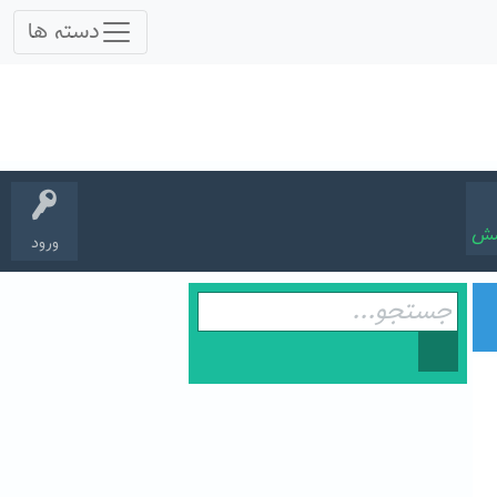
سش
ورود