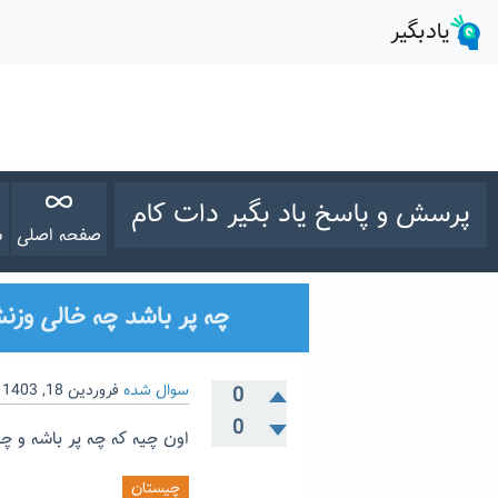
پرسش و پاسخ یاد بگیر دات کام
صفحه اصلی
س
چه پر باشد چه خالی وز
سوال شده
فروردین 18, 1403
0
0
اون چیه که چه پر باشه و 
چیستان