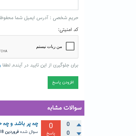
حریم شخصی : آدرس ایمیل شما محفوظ میما
کد امنیتی:
برای جلوگیری از این تایید در آینده, لطفا
و
سوالات مشابه
چه پر باشد و چه
0
0
سوال شده
فروردین 18, 1403
0
پاسخ