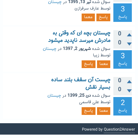
سوال شده
تیر 13, 1395
در
چیستان
3
توسط
عارف سرفرازی
پاسخ
پاسخ
معما
چیستان بچه ای که وقتی به
0
مادرش میرسد ناپدید میشود
0
سوال شده
شهریور 2, 1397
در
چیستان
3
توسط
زیبا
پاسخ
معما
پاسخ
چیست آن سقف بلند ساده
0
بسیار نقش
0
سوال شده
دی 25, 1399
در
چیستان
2
توسط
علی قاسمی
پاسخ
معما
پاسخ
Powered by
Question2Answer