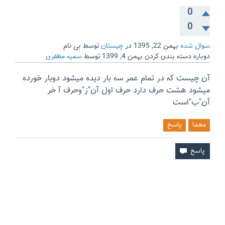
0
0
سوال شده
بهمن 22, 1395
در
چیستان
توسط
بی نام
دوباره دسته بندی کردن
بهمن 4, 1399
توسط
سمیه مظفری
آن چیست که در تمام عمر سه بار دیده میشود دوبار خورده
میشود هشت حرف دارد حرف اول آن"ز"وحرف آ خر
آن"ب"است
معما
پاسخ