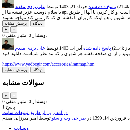
21.4k
(
پاسخ داده شده
خرداد 21, 1403
توسط
علی یزدی مقدم
با سلام دوست عزیز نقشه ها از api گوگل استفاده می کردند که جدیدا شرایط استفاده از آنها تغییر کرده است و کار کردن با آنها از طریق IP ایران برای ما با دشواری های بسیاری همراه بود فعلا تصمیم گرفتیم
دوستدار
0
امتیاز منفی
0
21.4k
(
پاسخ داده شده
آذر 14, 1403
توسط
علی یزدی مقدم
https://www.yadbegir.com/accesories/iranmap.htm
سوالات مشابه
دوستدار
0
امتیاز منفی
0
پاسخ
1
در آمد زایی از طریق تبلیغات سایت
ه
فروردین 14, 1399
در
طراحی وب و سئو
توسط
امیر میرزایی مقدم
وبسایت