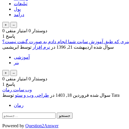
تبلیغات
پول
درآمد
دوستدار
0
امتیاز منفی
0
پاسخ
1
بنری که طبق آموزش سایت شما انجام دادم به صورت گیفت نیست؟
سوال شده
اردیبهشت 21, 1396
در
نرم افزار
توسط
ابریشمی
آموزشی
بنر
دوستدار
0
امتیاز منفی
0
پاسخ
1
وب سایت رمان
Tara
توسط
سوال شده
فروردین 18, 1403
در
طراحی وب و سئو
رمان
Powered by
Question2Answer