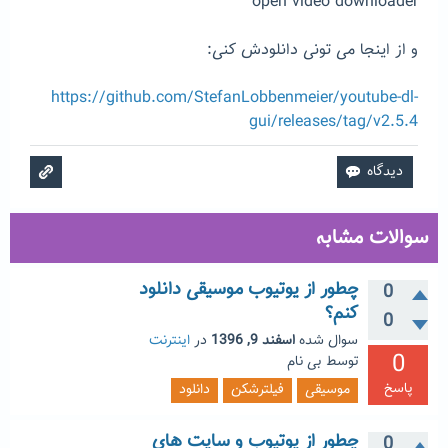
open video downloader
و از اینجا می تونی دانلودش کنی:
https://github.com/StefanLobbenmeier/youtube-dl-
gui/releases/tag/v2.5.4
سوالات مشابه
چطور از یوتیوب موسیقی دانلود
0
کنم؟
0
سوال شده
اسفند 9, 1396
در
اینترنت
0
توسط
بی نام
پاسخ
موسیقی
فیلترشکن
دانلود
چطور از یوتیوب و سایت های
0