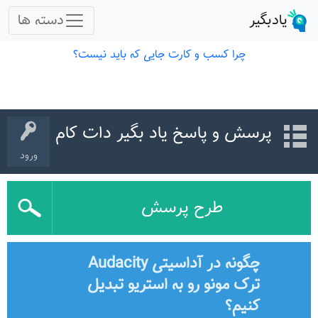
پرسش و پاسخ یاد بگیر دات کام
ورود
طرح پرسش
چگونه در آداسیتی Audacity
ترک مونو رو به استریو تبدیل
کنیم؟