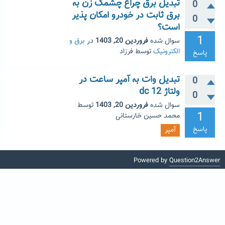
تبدیل برق چراغ چشمک زن به
0
برق ثابت در خودرو امکان پذیر
0
است؟
1
سوال شده
فروردین 20, 1403
در
برق و
الکترونیک
توسط
فرزاد
پاسخ
تبدیل وات به آمپر ساعت در
0
ولتاژ 12 dc
0
سوال شده
فروردین 20, 1403
توسط
1
محمد حسین خارستانی
پاسخ
آمپر
Powered by
Question2Answer