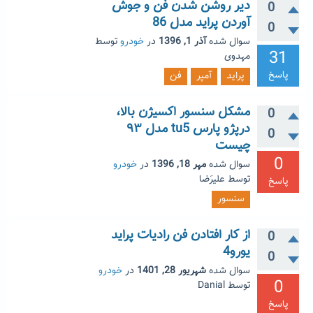
دیر روشن شدن فن و جوش
0
آوردن پراید مدل 86
0
سوال شده
آذر 1, 1396
در
خودرو
توسط
31
مهدوی
پاسخ
پراید
آمپر
فن
مشکل سنسور اکسیژن بالا،
0
درپژو پارس tu5 مدل ۹۳
0
چیست
0
سوال شده
مهر 18, 1396
در
خودرو
توسط
علیرَضا
پاسخ
سنسور
از کار افتادن فن رادیات پراید
0
یورو4
0
سوال شده
شهریور 28, 1401
در
خودرو
0
توسط
Danial
پاسخ