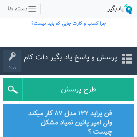
پرسش و پاسخ یاد بگیر دات کام
ورود
طرح پرسش
فن پراید ۱۳۲ مدل ۸۷ کار میکند
ولی امپر پائین نمیاد مشکل
چیست ؟