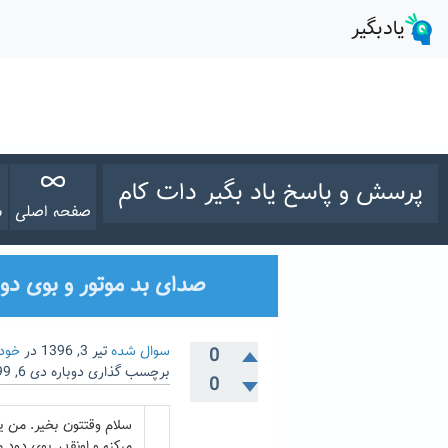
پرسش و پاسخ یاد بگیر دات کام
صفحه اصلی
س
صدای بد موتور و بوی دود ب
سوال شده
تیر 3, 1396
در
خود
0
برچسب گذاری دوباره
دی 6, 1399
0
میکنه و اونقدر بوی دود