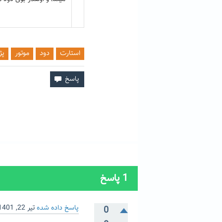
استارت
دود
موتور
پژو
1
پاسخ
پاسخ داده شده
تیر 22, 1401
0