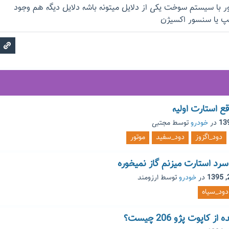
 با سیستم سوخت یکی از دلایل میتونه باشه دلایل دیگه هم وجود
پ یا سنسور اکسیژن
در
خودرو
توسط
مجتبی
دود_اگزوز
دود_سفید
موتور
در
خودرو
توسط
ارزومند
دود_سیاه
اپوت پژو 206 چیست؟