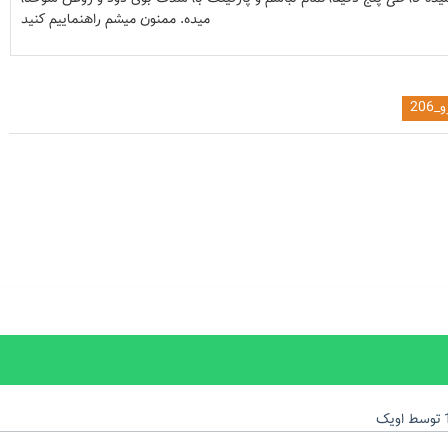
میده. ممنون میشم راهنماییم کنید
_206
توسط
اویک