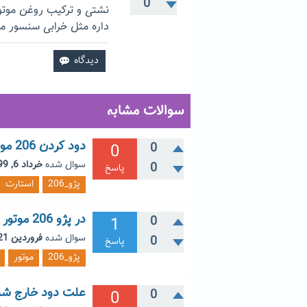
0
نشتی و ترکیب روغن موتور
داره مثل خرابی سنسور م
سوالات مشابه
دود کردن 206 موقع استارت اولیه
0
0
سوال شده
خرداد 6, 1399
0
پاسخ
پژو_206
استارت
در پژو 206 موتور سرد استارت میزنم گاز نمیخوره
1
0
سوال شده
فروردین 21, 1395
0
پاسخ
پژو_206
موتور
علت دود خارج شده از ک
0
0