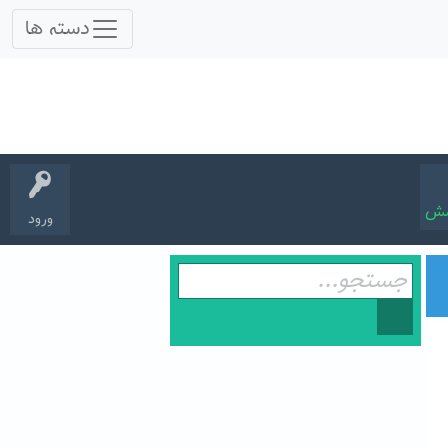
سش
ورود