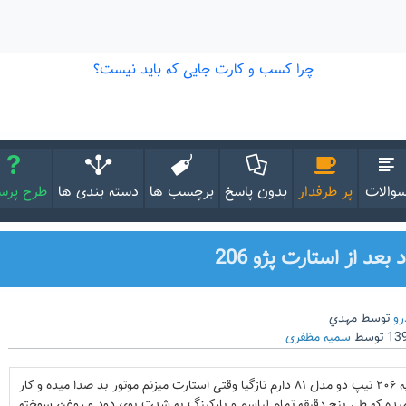
والات
پر طرفدار
بدون پاسخ
برچسب ها
دسته بندی ها
طرح پر
عد از استارت پژو 206
رو
توسط
مهدي
توسط
سمیه مظفری
سلام وقتتون بخیر. من یه ٢٠۶ تیپ دو مدل ٨١ دارم تازگیا وقتی استارت میزنم موتور بد صدا میده و کار
 میده که طی پنج دقیقه تمام لباسم و پارکینگ به شدت بوی دود و روغن سوخته