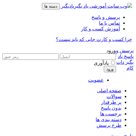
پرسش و
ورود
پاسخ یاد
بگیر دات
یادآوری
کام
عضویت
صفحه اصلی
سوالات
پر طرفدار
بدون پاسخ
برچسب ها
دسته بندی ها
طرح پرسش
طرح پرسش