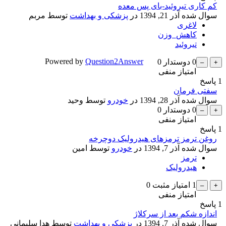
کم کاری تیروئید-بای پس معده
سوال شده
آذر 21, 1394
در
پزشکی و بهداشت
توسط
مربم
لاغری
کاهش_وزن
تیروئید
Powered by
Question2Answer
0
دوستدار
0
امتیاز منفی
1
پاسخ
سفتی فرمان
سوال شده
آذر 28, 1394
در
خودرو
توسط
وحید
0
دوستدار
0
امتیاز منفی
1
پاسخ
روغن ترمز ترمزهای هیدرولیک دوچرخه
سوال شده
آذر 7, 1394
در
خودرو
توسط
امین
ترمز
هیدرولیک
1
امتیاز مثبت
0
امتیاز منفی
1
پاسخ
اندازه شکم بعد از سرکلاژ
سوال شده
آذر 7, 1394
در
پزشکی و بهداشت
توسط
هدا سلیمانی