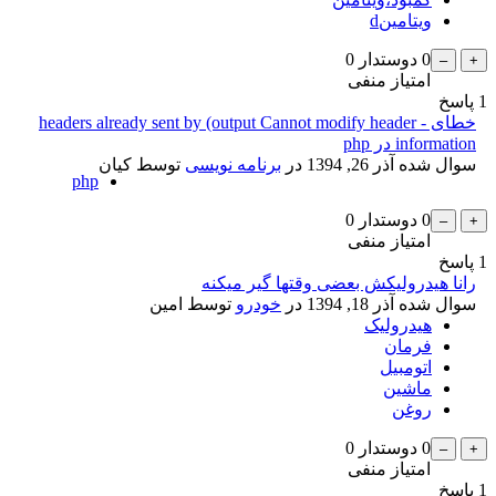
ویتامینd
0
دوستدار
0
امتیاز منفی
1
پاسخ
خطای - headers already sent by (output Cannot modify header
information در php
سوال شده
آذر 26, 1394
در
برنامه نویسی
توسط
کیان
php
0
دوستدار
0
امتیاز منفی
1
پاسخ
رانا هیدرولیکش بعضی وقتها گیر میکنه
سوال شده
آذر 18, 1394
در
خودرو
توسط
امین
هیدرولیک
فرمان
اتومبیل
ماشین
روغن
0
دوستدار
0
امتیاز منفی
1
پاسخ