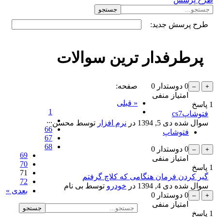
طرح پرسش جدید:
پرطرفدار ترین سوالات
0
دوستدار
0
صفحه:
امتیاز منفی
« قبلی
1
پاسخ
1
فتوشاپcs7
...
سوال شده
دی 5, 1394
در
نرم افزار
توسط
محسن
66
فتوشاپ
67
68
0
دوستدار
0
69
امتیاز منفی
70
1
پاسخ
71
گیر کردن فرمان هنگامی که کلاچ گرفتم
72
سوال شده
دی 4, 1394
در
خودرو
توسط
بی نام
بعدی »
0
دوستدار
0
امتیاز منفی
1
پاسخ