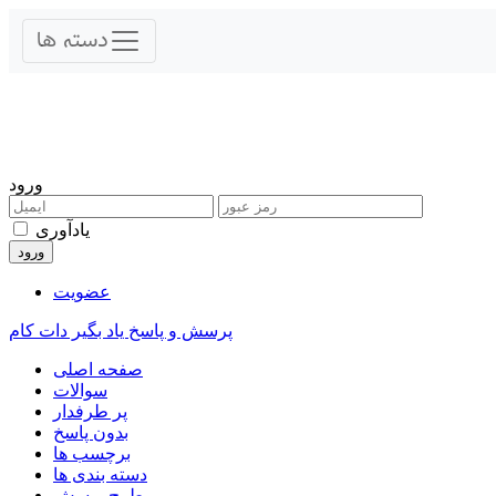
ورود
یادآوری
عضویت
پرسش و پاسخ یاد بگیر دات کام
صفحه اصلی
سوالات
پر طرفدار
بدون پاسخ
برچسب ها
دسته بندی ها
طرح پرسش